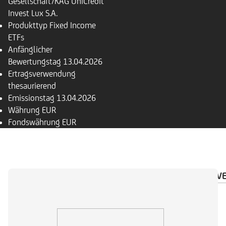
Gesellschaft/KAG
UniCredit
Invest Lux S.A.
Produkttyp
Fixed Income
ETFs
Anfänglicher
Bewertungstag
13.04.2026
Ertragsverwendung
thesaurierend
Emissionstag
13.04.2026
Währung
EUR
Fondswährung
EUR
ÜBERSICHT
PORTFOLIO
KURZPROFIL
INV