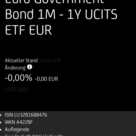
Bond 1M - 1Y UCITS
ETF EUR
ISIN
WKN
LU3281688476
A422BF
Aktueller Stand
10,06
EUR
Änderung
-0,00%
-0,00 EUR
03.07.2026
ISIN
LU3281688476
WKN
A422BF
Auflegende