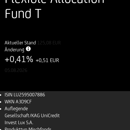
Fund T
ISIN
WKN
LU2595007886
A3D9CF
Aktueller Stand
125,08
EUR
Änderung
+0,41%
+0,51 EUR
05.08.2026
ISIN
LU2595007886
WKN
A3D9CF
Auflegende
Gesellschaft/KAG
UniCredit
Invest Lux S.A.
Produkttyp
Mischfonds