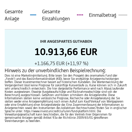
Gesamte
Gesamte
Einmalbetrag
Anlage
Einzahlungen
IHR ANGESPARTES GUTHABEN
10.913,66 EUR
+1.166,75 EUR (+11,97 %)
Hinweis zu der unverbindlichen Beispielrechnung:
Dies ist eine Marketingmitteilung. Bitte lesen Sie den Prospekt des onemarkets Fund (der
„Fonds“) und das Basisinformationsblatt (KID), bevor Sie endgültige Anlageentscheidungen
treffen. Dieser Investmentrechner basiert auf historischen Kursdaten. Die Wertentwicklung der
Vergangenheit lässt keine Prognose für zukünftige Kursverläufe zu. Kurse können sich in Zukunft
sehr unterschiedlich entwickeln. Die hier dargestellte Performance wird nach Abzug laufender
Kosten ausgewiesen. Etwaige Ausgabeaufschläge und Rücknahmeabschläge sind von der
Berechnung ausgeschlossen. Gebühren und Kosten schmälern die Anlagerendite. Diese
Informationen stellen keine verlässliche Prognose, Recherche oder Anlageberatung dar. Sie
stellen weder eine Anlageempfehlung noch einen Aufruf zum Kauf/Verkauf von Wertpapieren
oder eine Empfehlung einer Anlagestrategie dar. Eine Zusammenfassung der Informationen zu
Anlegerrechten sowie den Instrumenten des kollektiven Rechtsschutzes finden Sie in englischer
Sprache unter: https://www.invest.unicredit.lu/lu/en/fund-platform.html. Die
Verwaltungsgesellschaft kann beschließen, die für den Vertrieb ihrer Organismen für
gemeinsame Anlagen gemäß Artikel 93a der Richtlinie 2009/65/EG getroffenen
Vereinbarungen zu beenden.