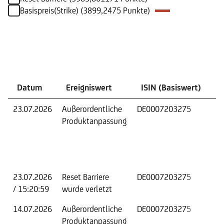
Basispreis(Strike) (3899,2475 Punkte)
Ereignisse
Datum
Ereigniswert
ISIN (Basiswert)
Ä
23.07.2026
Außerordentliche
DE0007203275
Ba
Produktanpassung
Re
Be
23.07.2026
Reset Barriere
DE0007203275
An
/ 15:20:59
wurde verletzt
fo
14.07.2026
Außerordentliche
DE0007203275
Ba
Produktanpassung
Re