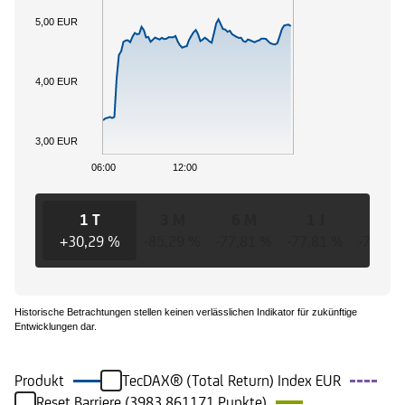
5,00 EUR
4,00 EUR
3,00 EUR
06:00
12:00
1 T
3 M
6 M
1 J
3 J
+30,29 %
-85,29 %
-77,81 %
-77,81 %
-77,81
Historische Betrachtungen stellen keinen verlässlichen Indikator für zukünftige
Entwicklungen dar.
Produkt
TecDAX® (Total Return) Index EUR
Reset Barriere (3983,861171 Punkte)