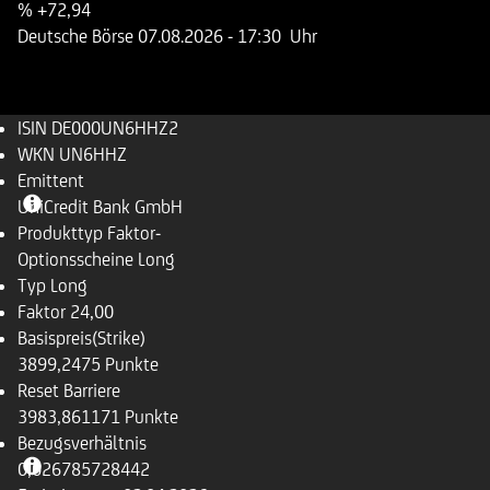
%
+72,94
Deutsche Börse
07.08.2026
- 17:30 Uhr
ISIN
DE000UN6HHZ2
WKN
UN6HHZ
Emittent
UniCredit Bank GmbH
Produkttyp
Faktor-
Optionsscheine Long
Typ
Long
Faktor
24,00
Basispreis(Strike)
3899,2475 Punkte
Reset Barriere
3983,861171 Punkte
Bezugsverhältnis
0,026785728442