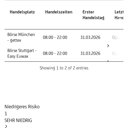
Handelsplatz
Handelszeiten
Erster
Letzte
Handelstag
Handel
Handelsplatz
Handelszeiten
Erster
Letzte
Börse München
08:00 - 22:00
31.03.2026
Open En
Handelstag
Handel
- gettex
Börse Stuttgart -
08:00 - 22:00
31.03.2026
Open En
Easy Euwax
Showing 1 to 2 of 2 entries
Risikoindikator
Niedrigeres Risiko
1
SEHR NIEDRIG
2