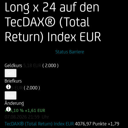
Long x 24 auf den
TecDAX® (Total
Return) Index EUR
ISIN
WKN
Status Barriere
DE000UN6HHZ2
UN6HHZ
Geldkurs
5,18
EUR
( 2.000 )
Sell
Briefkurs
5,55
EUR
( 2.000 )
Buy
Änderung
+45,10 %
+1,61 EUR
07.08.2026
21:59
Uhr
TecDAX® (Total Return) Index EUR
4076,97 Punkte
+1,79