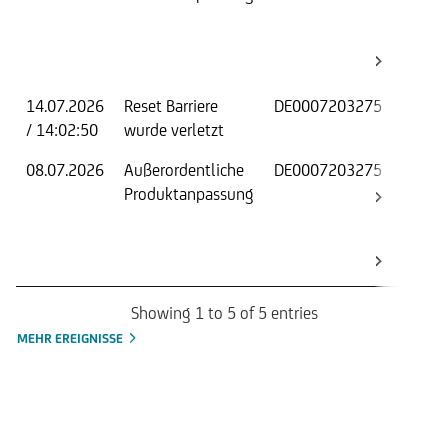
Be
14.07.2026
Reset Barriere
DE0007203275
An
/ 14:02:50
wurde verletzt
fo
08.07.2026
Außerordentliche
DE0007203275
Ba
Produktanpassung
Re
Be
Showing 1 to 5 of 5 entries
MEHR EREIGNISSE
Handelszeiten