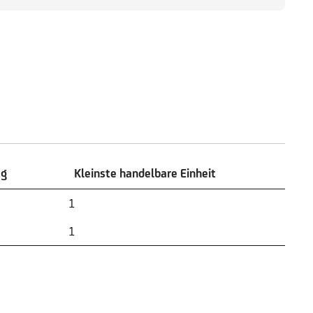
ag
Kleinste handelbare Einheit
ag
Kleinste handelbare Einheit
1
1