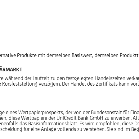
ternative Produkte mit demselben Basiswert, demselben Produktty
DÄRMARKT
ere während der Laufzeit zu den festgelegten Handelszeiten verk
 Kursfeststellung verzögern. Der Handel des Zertifikats kann vo
ge eines Wertpapierprospekts, der von der Bundesanstalt für Fina
ehen, diese Wertpapiere der UniCredit Bank GmbH zu erwerben. Al
enfalls das Basisinformationsblatt. Es wird empfohlen, diese
cheidung für eine Anlage vollends zu verstehen. Sie sind im Begri