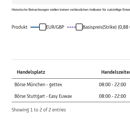
Historische Betrachtungen stellen keinen verlässlichen Indikator für zukünftige Entw
Produkt
EUR/GBP
Basispreis(Strike) (0,88
Handelszeiten
Handelsplatz
Handelszeite
Handelsplatz
Handelszeite
Börse München - gettex
08:00 - 22:00
Börse Stuttgart - Easy Euwax
08:00 - 22:00
Showing 1 to 2 of 2 entries