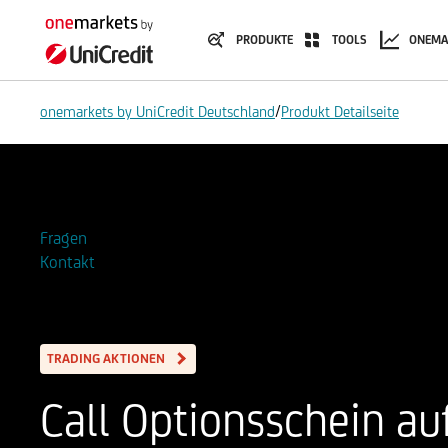
PRODUKTE
TOOLS
ONEMA
/
onemarkets by UniCredit Deutschland
Produkt Detailseite
Zur Watchlist hinzufügen
Fragen
Kontakt
TRADING AKTIONEN
Call Optionsschein a