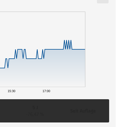
15:30
17:00
5 J
Seit Auflage
-76,47 %