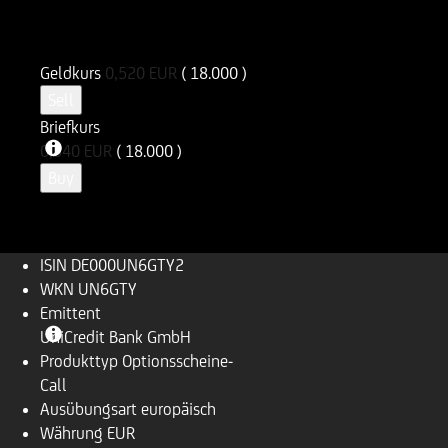
ISIN
WKN
DE000UN6GTY2
UN6GTY
Geldkurs
0,520
EUR
( 18.000 )
Sell
Briefkurs
0,540
EUR
( 18.000 )
Buy
ISIN
DE000UN6GTY2
WKN
UN6GTY
Emittent
UniCredit Bank GmbH
Produkttyp
Optionsscheine-
Call
Ausübungsart
europäisch
Währung
EUR