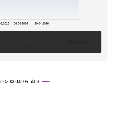
03.2026
06.04.2026
20.04.2026
5 J
Seit Auflage
+25,57 %
ere (20000,00 Punkte)