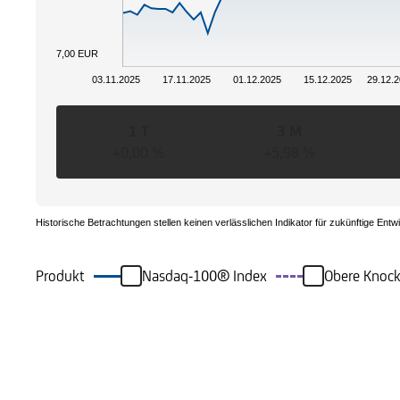
7,00 EUR
03.11.2025
17.11.2025
01.12.2025
15.12.2025
29.12.
1 T
3 M
+0,00 %
+5,98 %
Historische Betrachtungen stellen keinen verlässlichen Indikator für zukünftige Entw
Produkt
Nasdaq-100® Index
Obere Knock
Ereignisse