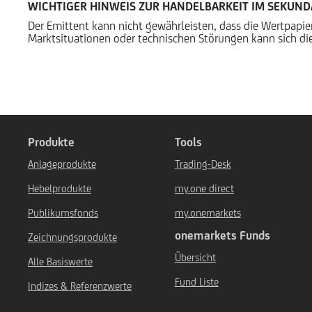
WICHTIGER HINWEIS ZUR HANDELBARKEIT IM SEKUN
Der Emittent kann nicht gewährleisten, dass die Wertpapi
Marktsituationen oder technischen Störungen kann sich die
Produkte
Tools
Anlageprodukte
Trading-Desk
Hebelprodukte
my.one direct
Publikumsfonds
my.onemarkets
onemarkets Funds
Zeichnungsprodukte
Übersicht
Alle Basiswerte
Fund Liste
Indizes & Referenzwerte