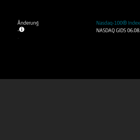
Änderung
Nasdaq-100® Inde
-
-
NASDAQ GIDS
06.08
-