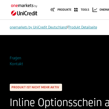
PRODUKTE
TOOLS
ONEMA
/
onemarkets by UniCredit Deutschland
Produkt Detailseite
Zur Watchlist hinzufügen
Fragen
Kontakt
PRODUKT IST NICHT MEHR AKTIV
Inline Optionsschein