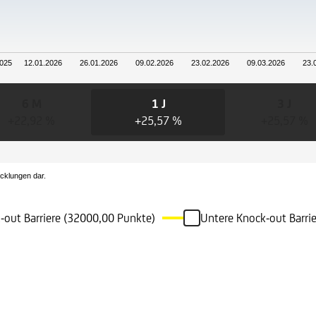
2025
12.01.2026
26.01.2026
09.02.2026
23.02.2026
09.03.2026
23.
6 M
1 J
3 J
+22,92 %
+25,57 %
+25,57 %
icklungen dar.
-out Barriere (32000,00 Punkte)
Untere Knock-out Barri