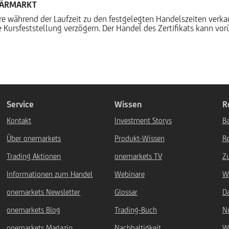
DÄRMARKT
ere während der Laufzeit zu den festgelegten Handelszeiten verk
 Kursfeststellung verzögern. Der Handel des Zertifikats kann vo
Service
Wissen
R
Kontakt
Investment Storys
Ba
Über onemarkets
Produkt-Wissen
R
Trading Aktionen
onemarkets TV
Z
Informationen zum Handel
Webinare
W
onemarkets Newsletter
Glossar
D
onemarkets Blog
Trading-Buch
N
onemarkets Magazin
Nachhaltigkeit
W