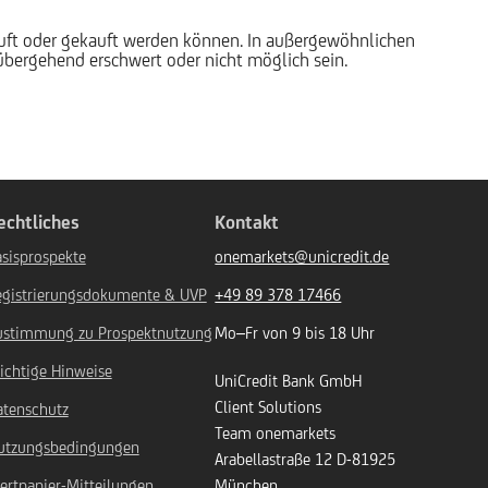
auft oder gekauft werden können. In außergewöhnlichen
rübergehend erschwert oder nicht möglich sein.
echtliches
Kontakt
sisprospekte
onemarkets@unicredit.de
egistrierungsdokumente & UVP
+49 89 378 17466
ustimmung zu Prospektnutzung
Mo–Fr von 9 bis 18 Uhr
ichtige Hinweise
UniCredit Bank GmbH
Client Solutions
atenschutz
Team onemarkets
utzungsbedingungen
Arabellastraße 12
D-81925
ertpapier-Mitteilungen
München