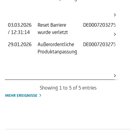
Be
03.03.2026
Reset Barriere
DE0007203275
An
/ 12:31:14
wurde verletzt
fo
29.01.2026
Außerordentliche
DE0007203275
Ba
Produktanpassung
Re
Be
Showing 1 to 5 of 5 entries
MEHR EREIGNISSE
Handelszeiten