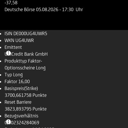
-37,58
Deutsche Börse
05.08.2026
- 17:30 Uhr
ISIN
DE000UG4UWR5
WKN
UG4UWR
Emittent
UniCredit Bank GmbH
Produkttyp
Faktor-
Optionsscheine Long
Typ
Long
Faktor
16,00
Basispreis(Strike)
3700,661758 Punkte
Reset Barriere
3823,893795 Punkte
Bezugsverhältnis
0,002324284069