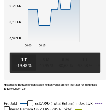
0,62 EUR
0,61 EUR
0,60 EUR
06:00
06:15
1 T
3 M
6 M
1 J
3 J
-19,48 %
-40,95 %
-80,62 %
-98,58 %
-96,41 
Historische Betrachtungen stellen keinen verlässlichen Indikator für zukünftige
Entwicklungen dar.
Produkt
TecDAX® (Total Return) Index EUR
Reset Barriere (3823,893795 Punkte)