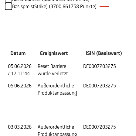
Basispreis(Strike) (3700,661758 Punkte)
Ereignisse
Datum
Ereigniswert
ISIN (Basiswert)
Ä
05.06.2026
Reset Barriere
DE0007203275
An
/ 17:11:44
wurde verletzt
fo
05.06.2026
Außerordentliche
DE0007203275
Ba
Produktanpassung
Re
Be
03.03.2026
Außerordentliche
DE0007203275
Ba
Produktanpassung
Re