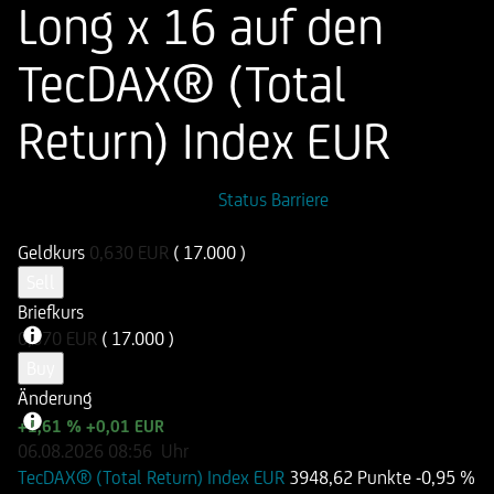
Long x 16 auf den
TecDAX® (Total
Return) Index EUR
ISIN
WKN
Status Barriere
DE000UG4UWR5
UG4UWR
Geldkurs
0,630
EUR
( 17.000 )
Sell
Briefkurs
0,670
EUR
( 17.000 )
Buy
Änderung
+1,61 %
+0,01 EUR
06.08.2026
08:56
Uhr
TecDAX® (Total Return) Index EUR
3948,62 Punkte
-0,95 %