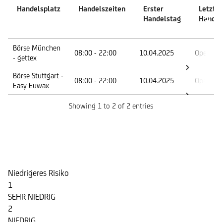
Handelsplatz
Handelszeiten
Erster
Letzte
Handelstag
Handel
Handelsplatz
Handelszeiten
Erster
Letzte
Börse München
08:00 - 22:00
10.04.2025
Open En
Handelstag
Handel
- gettex
Börse Stuttgart -
08:00 - 22:00
10.04.2025
Open En
Easy Euwax
Showing 1 to 2 of 2 entries
Risikoindikator
Niedrigeres Risiko
1
SEHR NIEDRIG
2
NIEDRIG