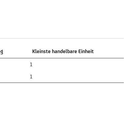
ag
Kleinste handelbare Einheit
ag
Kleinste handelbare Einheit
1
1