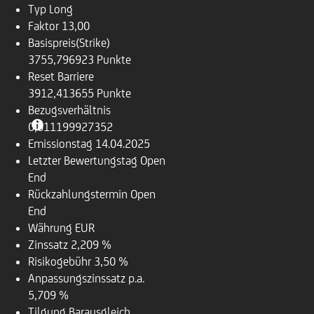
Typ
Long
Faktor
13,00
Basispreis(Strike)
3755,796923 Punkte
Reset Barriere
3912,413655 Punkte
Bezugsverhältnis
0,011199927352
Emissionstag
14.04.2025
Letzter Bewertungstag
Open
End
Rückzahlungstermin
Open
End
Währung
EUR
Zinssatz
2,209 %
Risikogebühr
3,50 %
Anpassungszinssatz p.a.
5,709 %
Tilgung
Barausgleich