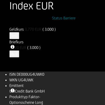
Index EUR
ISIN
WKN
Status Barriere
DE000UG4UWK0
UG4UWK
Geldkurs
3,770
EUR
( 3.000 )
Sell
Briefkurs
3,920
EUR
( 3.000 )
Buy
ISIN
DE000UG4UWK0
WKN
UG4UWK
Emittent
UniCredit Bank GmbH
Produkttyp
Faktor-
Optionsscheine Long