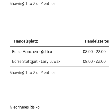
Showing 1 to 2 of 2 entries
Handelszeiten
Handelsplatz
Handelszeite
Handelsplatz
Handelszeite
Börse München - gettex
08:00 - 22:00
Börse Stuttgart - Easy Euwax
08:00 - 22:00
Showing 1 to 2 of 2 entries
Risikoindikator
Niedrigeres Risiko