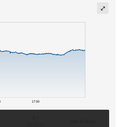
0
17:00
5 J
Seit Auflage
-80,92 %