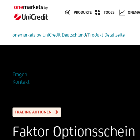
PRODUKTE
TOOLS
ONEMA
/
onemarkets by UniCredit Deutschland
Produkt Detailseite
Zur Watchlist hinzufügen
Fragen
Kontakt
TRADING AKTIONEN
Faktor Optionsschein