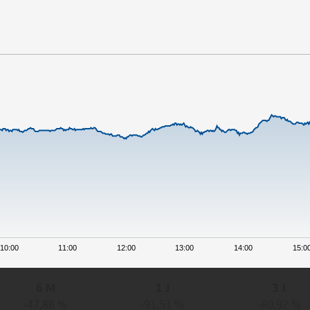
10:00
11:00
12:00
13:00
14:00
15:0
6 M
1 J
3 J
-47,86 %
-91,51 %
-80,92 %