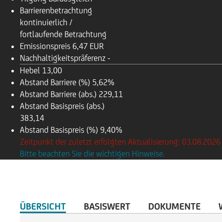
Barrierenbetrachtung
kontinuierlich /
fortlaufende Betrachtung
Emissionspreis
6,47 EUR
Nachhaltigkeitspräferenz
-
Hebel
13,00
Abstand Barriere (%)
5,62%
Abstand Barriere (abs.)
229,11
Abstand Basispreis (abs.)
383,14
Abstand Basispreis (%)
9,40%
Zeitpunkt der zuletzt erfolgten Aktualisierung: 03.08.2026
Bitte beachten Sie die wichtigen Hinweise.
ÜBERSICHT
BASISWERT
DOKUMENTE