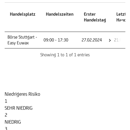
Handelsplatz
Handelszeiten
Erster
Letzte
Handelstag
Handel
Handelsplatz
Handelszeiten
Erster
Letzte
Börse Stuttgart -
09:00 - 17:30
27.02.2024
21.02.2
Handelstag
Handel
Easy Euwax
Showing 1 to 1 of 1 entries
Risikoindikator
Niedrigeres Risiko
1
SEHR NIEDRIG
2
NIEDRIG
3