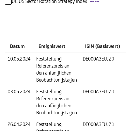
UC US Sector Rotation Strategy Index
Ereignisse
Datum
Ereigniswert
ISIN (Basiswert)
10.05.2024
Feststellung
DE000A3EUJZ0
F
Referenzpreis an
W
den anfänglichen
B
Beobachtungstagen
03.05.2024
Feststellung
DE000A3EUJZ0
F
Referenzpreis an
W
den anfänglichen
B
Beobachtungstagen
26.04.2024
Feststellung
DE000A3EUJZ0
F