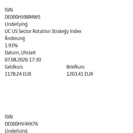
ISIN
DE000HVB8MW5
Underlying
UC US Sector Rotation Strategy Index
Änderung
1.93%
Datum, Uhrzeit
07.08.2026 17:30
Geldkurs
Briefkurs
1178.24 EUR
1203.41 EUR
Step Invest Zertifikat 05/2028
auf den UC US Sector Rotation
Strategy Index
ISIN
DE000HV4XK76
Underlying