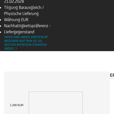
21.02.2028
Tilgung
Barausgleich /
Physische Lieferung
Währung
EUR
Nachhaltigkeitspräferenz
-
Liefergegenstand
OPEN END INDEX ZERTIFIKAT
BEZOGEN AUF DEN UC US
SECTOR ROTATION STRATEGY
INDEX
ÜBERSICHT
BASISWERT
ZAHLUNGSKALENDE
1.200 EUR