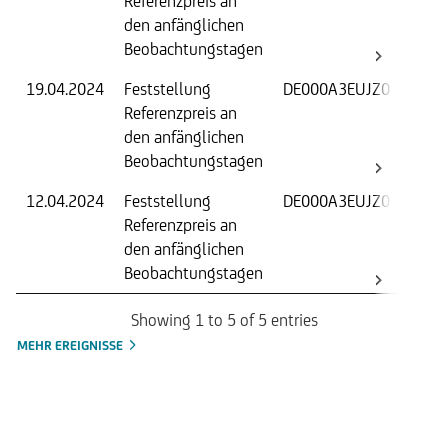
Referenzpreis an
W
den anfänglichen
B
Beobachtungstagen
19.04.2024
Feststellung
DE000A3EUJZ0
F
Referenzpreis an
W
den anfänglichen
B
Beobachtungstagen
12.04.2024
Feststellung
DE000A3EUJZ0
F
Referenzpreis an
W
den anfänglichen
B
Beobachtungstagen
Showing 1 to 5 of 5 entries
MEHR EREIGNISSE
Handelszeiten