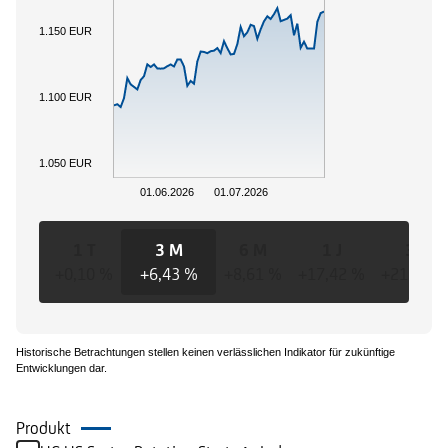
1.150 EUR
1.100 EUR
1.050 EUR
01.06.2026
01.07.2026
1 T
3 M
6 M
1 J
3 J
+0,10 %
+6,43 %
+8,61 %
+17,42 %
+21,30 %
Historische Betrachtungen stellen keinen verlässlichen Indikator für zukünftige
Entwicklungen dar.
Produkt