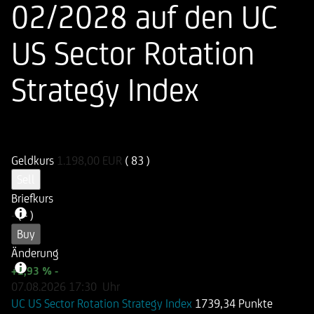
02/2028 auf den UC
US Sector Rotation
Strategy Index
ISIN
WKN
DE000HVB8H99
HVB8H9
Geldkurs
1.198,00
EUR
( 83 )
Sell
Briefkurs
-
( - )
Buy
Änderung
+1,93 %
-
07.08.2026
17:30
Uhr
UC US Sector Rotation Strategy Index
1739,34 Punkte