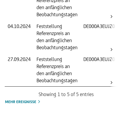
Referenzpreis an
W
den anfänglichen
B
Beobachtungstagen
04.10.2024
Feststellung
DE000A3EUJZ0
F
Referenzpreis an
W
den anfänglichen
B
Beobachtungstagen
27.09.2024
Feststellung
DE000A3EUJZ0
F
Referenzpreis an
W
den anfänglichen
B
Beobachtungstagen
Showing 1 to 5 of 5 entries
MEHR EREIGNISSE
Handelszeiten