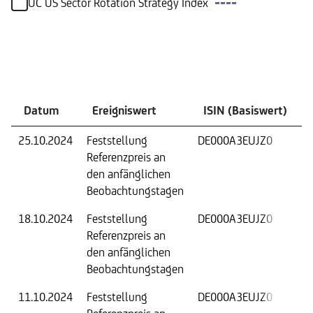
UC US Sector Rotation Strategy Index
Ereignisse
Datum
Ereigniswert
ISIN (Basiswert)
25.10.2024
Feststellung
DE000A3EUJZ0
F
Referenzpreis an
W
den anfänglichen
B
Beobachtungstagen
18.10.2024
Feststellung
DE000A3EUJZ0
F
Referenzpreis an
W
den anfänglichen
B
Beobachtungstagen
11.10.2024
Feststellung
DE000A3EUJZ0
F