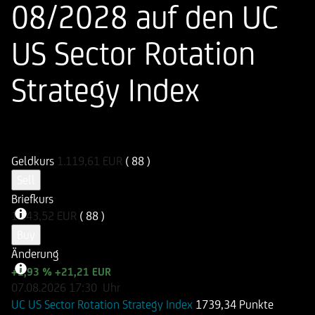
08/2028 auf den UC
US Sector Rotation
Strategy Index
ISIN
WKN
DE000HV4XUM2
HV4XUM
Geldkurs
1.119,61
EUR
( 88 )
Sell
Briefkurs
1.143,52
EUR
( 88 )
Buy
Änderung
+1,93 %
+21,21 EUR
07.08.2026
17:30
Uhr
UC US Sector Rotation Strategy Index
1739,34 Punkte