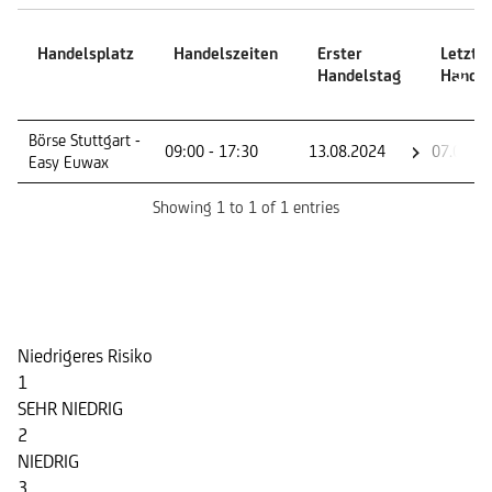
Handelsplatz
Handelszeiten
Erster
Letzte
Handelstag
Handel
Handelsplatz
Handelszeiten
Erster
Letzte
Börse Stuttgart -
09:00 - 17:30
13.08.2024
07.08.2
Handelstag
Handel
Easy Euwax
Showing 1 to 1 of 1 entries
Risikoindikator
Niedrigeres Risiko
1
SEHR NIEDRIG
2
NIEDRIG
3