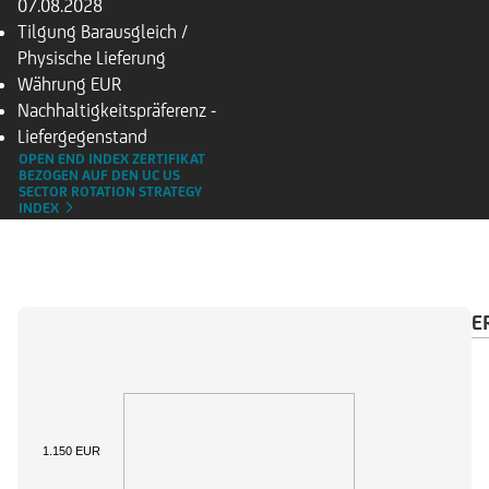
07.08.2028
Tilgung
Barausgleich /
Physische Lieferung
Währung
EUR
Nachhaltigkeitspräferenz
-
Liefergegenstand
OPEN END INDEX ZERTIFIKAT
BEZOGEN AUF DEN UC US
SECTOR ROTATION STRATEGY
INDEX
ÜBERSICHT
BASISWERT
ZAHLUNGSKALENDE
1.150 EUR