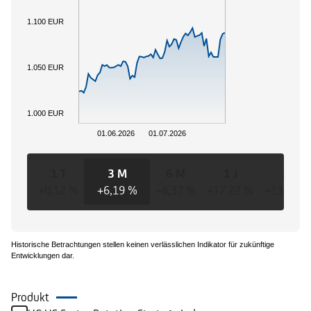
1.100 EUR
1.050 EUR
1.000 EUR
01.06.2026
01.07.2026
1 T
3 M
6 M
1 J
3 J
+0,12 %
+6,19 %
+8,37 %
+17,22 %
+13,08 %
Historische Betrachtungen stellen keinen verlässlichen Indikator für zukünftige
Entwicklungen dar.
Produkt