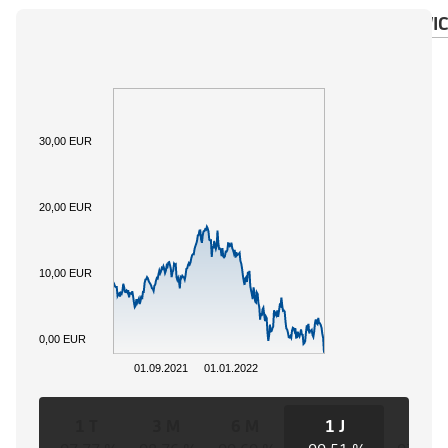
ÜBERSICHT
BASISWERT
DOKUMENTE
WIC
30,00 EUR
20,00 EUR
10,00 EUR
0,00 EUR
01.09.2021
01.01.2022
1 T
3 M
6 M
1 J
3 J