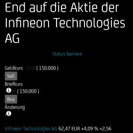
End auf die Aktie der
Infineon Technologies
AG
ISIN
WKN
Status Barriere
DE000HR30JY2
HR30JY
Geldkurs
-
EUR
( 150.000 )
Sell
Briefkurs
-
EUR
( 150.000 )
Buy
Änderung
-
-
-
Infineon Technologies AG
62,47 EUR
+4,09 %
+2,56