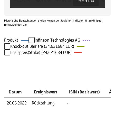
-97,77 %
-98,76 %
-99,69 %
-99,51 %
-97,40 
Historische Betrachtungen stellen keinen verlässlichen Indikator für zukünftige
Entwicklungen dar.
Produkt
Infineon Technologies AG
Knock-out Barriere (24,621684 EUR)
Basispreis(Strike) (24,621684 EUR)
Ereignisse
Datum
Ereigniswert
ISIN (Basiswert)
Än
20.06.2022
Rückzahlung
-
Rüc
zu