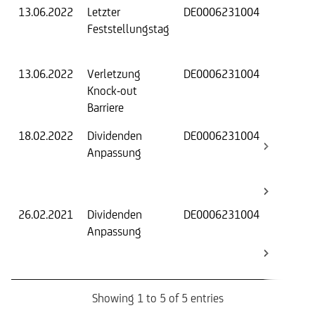
13.06.2022
Letzter
DE0006231004
Fest
Feststellungstag
Wer
Basi
13.06.2022
Verletzung
DE0006231004
-
Knock-out
Barriere
18.02.2022
Dividenden
DE0006231004
Basi
Anpassung
(Stri
Kno
Barr
26.02.2021
Dividenden
DE0006231004
Basi
Anpassung
(Stri
Kno
Barr
Showing 1 to 5 of 5 entries