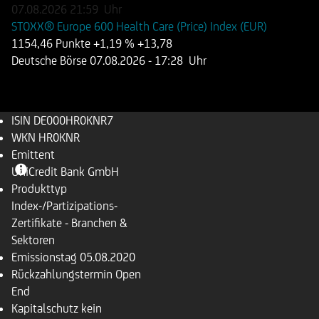
07.08.2026
21:59
Uhr
STOXX® Europe 600 Health Care (Price) Index (EUR)
1154,46 Punkte
+1,19 %
+13,78
Deutsche Börse
07.08.2026
- 17:28 Uhr
ISIN
DE000HR0KNR7
WKN
HR0KNR
Emittent
UniCredit Bank GmbH
Produkttyp
Index-/Partizipations-
Zertifikate - Branchen &
Sektoren
Emissionstag
05.08.2020
Rückzahlungs­termin
Open
End
Kapitalschutz
kein