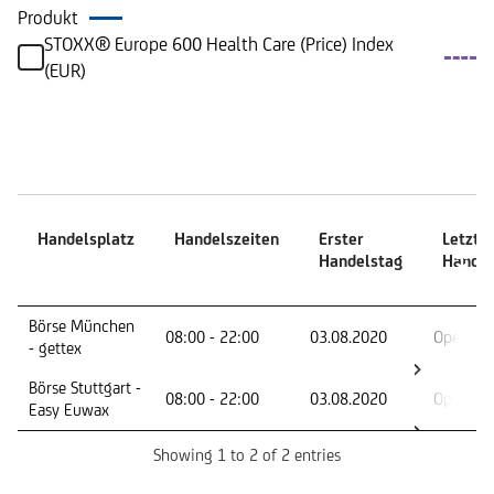
Produkt
STOXX® Europe 600 Health Care (Price) Index
(EUR)
Handelszeiten
Handelsplatz
Handelszeiten
Erster
Letzte
Handelstag
Handel
Handelsplatz
Handelszeiten
Erster
Letzte
Börse München
08:00 - 22:00
03.08.2020
Open En
Handelstag
Handel
- gettex
Börse Stuttgart -
08:00 - 22:00
03.08.2020
Open En
Easy Euwax
Showing 1 to 2 of 2 entries