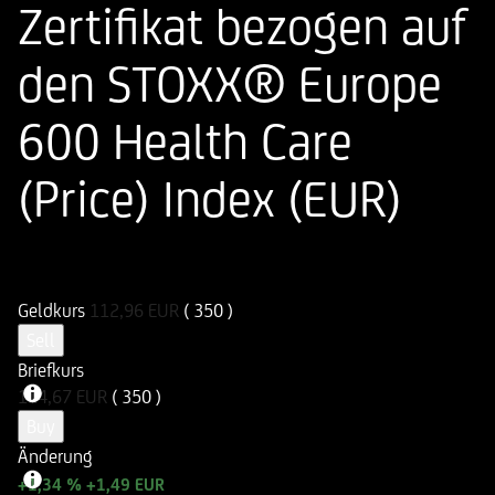
Zertifikat bezogen auf
den STOXX® Europe
600 Health Care
(Price) Index (EUR)
ISIN
WKN
DE000HR0KNR7
HR0KNR
Geldkurs
112,96
EUR
( 350 )
Sell
Briefkurs
114,67
EUR
( 350 )
Buy
Änderung
+1,34 %
+1,49 EUR