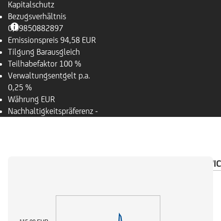
Kapitalschutz
Bezugsverhältnis
0,09850882897
Emissionspreis
94,58 EUR
Tilgung
Barausgleich
Teilhabefaktor
100 %
Verwaltungsentgelt p.a.
0,25 %
Währung
EUR
Nachhaltigkeitspräferenz
-
ÜBERSICHT
BASISWERT
DOKUMENTE
WIC